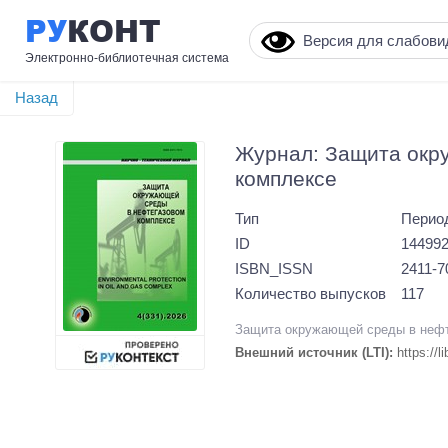
РУ
КОНТ
Версия для слабов
Электронно-библиотечная система
Назад
Журнал: Защита окр
комплексе
Тип
Перио
ID
14499
ISBN_ISSN
2411-7
Количество выпусков
117
Защита окружающей среды в нефт
Внешний источник (LTI):
https://l