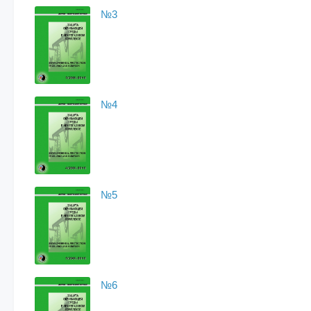
№3
№4
№5
№6